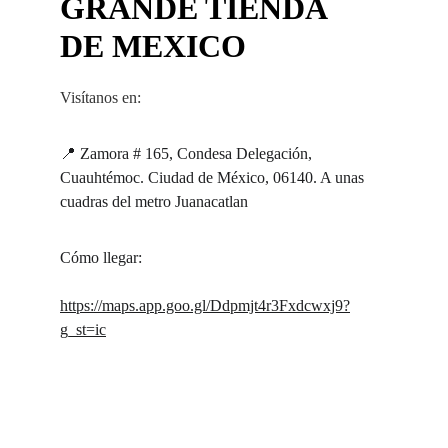
GRANDE TIENDA 
DE MEXICO 
Visítanos en:
📍 Zamora # 165, Condesa Delegación, 
Cuauhtémoc. Ciudad de México, 06140. A unas 
cuadras del metro Juanacatlan
Cómo llegar:
https://maps.app.goo.gl/Ddpmjt4r3Fxdcwxj9?
g_st=ic