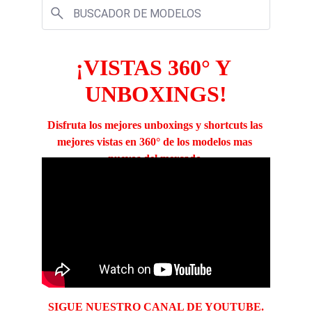
¡VISTAS 360° Y 
UNBOXINGS!
Disfruta los mejores unboxings y shortcuts las 
mejores vistas en 360° de los modelos mas 
nuevos del mercado.
SIGUE NUESTRO CANAL DE YOUTUBE.