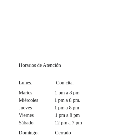
Horarios de Atención
Lunes.                   Con cita.
Martes                  1 pm a 8 pm
Miércoles             1 pm a 8 pm.
Jueves                  1 pm a 8 pm
Viernes                 1 pm a 8 pm
Sábado.                12 pm a 7 pm
Domingo.             Cerrado