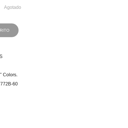
Agotado
RITO
S
 Colors.
772B-60