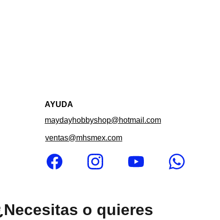
AYUDA
maydayhobbyshop@hotmail.com
ventas@mhsmex.com
¿Necesitas o quieres 