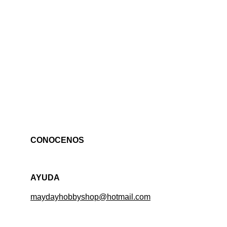
CONOCENOS
AYUDA
maydayhobbyshop@hotmail.com
ventas@mhsmex.com