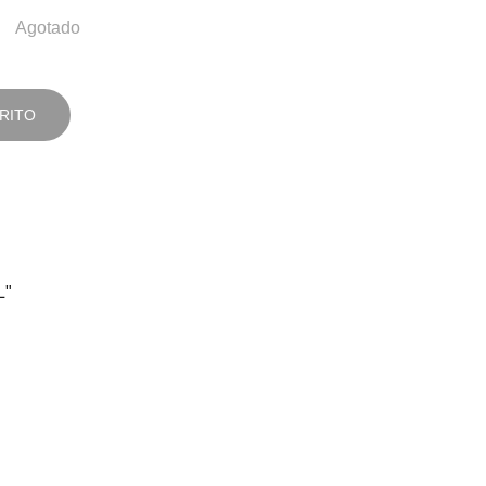
Agotado
RITO
L"