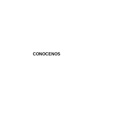
TERMINOS Y POLITICAS
CONTACTANOS
ENVIO Y ENTREGA
CONOCENOS
CAMBIOS Y REEMBOLSOS
PREVENTAS
APARTADOS 
PEDIDOS ESPECIALES
MODELOS DEFECTUOSOS
CLUB MAYDAY