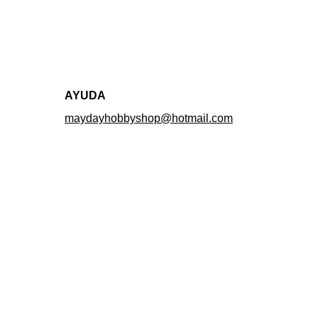
AYUDA
maydayhobbyshop@hotmail.com
ventas@mhsmex.com
¿Necesitas o quieres 
vender tu coleccion?