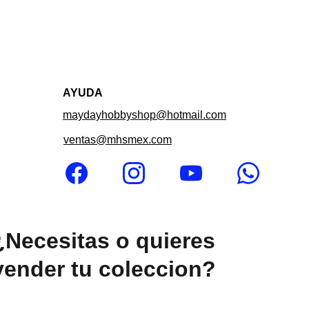
AYUDA
maydayhobbyshop@hotmail.com
ventas@mhsmex.com
¿Necesitas o quieres 
vender tu coleccion?